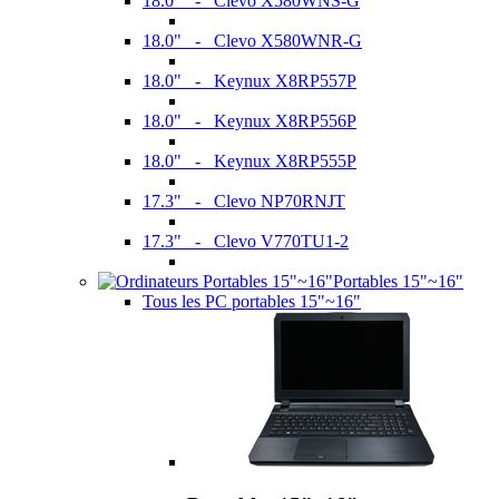
18.0" - Clevo X580WNS-G
18.0" - Clevo X580WNR-G
18.0" - Keynux X8RP557P
18.0" - Keynux X8RP556P
18.0" - Keynux X8RP555P
17.3" - Clevo NP70RNJT
17.3" - Clevo V770TU1-2
Portables 15"~16"
Tous les PC portables 15"~16"