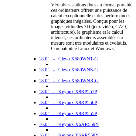
Véritables stations fixes au format portable,
ces ordinateurs offrent une puissance de
calcul exceptionnelle et des performances
graphiques inégalées. Conçus pour les
images virtuelles 3D (jeux vidéo, CAO,
architecture), le graphisme et le calcul
intensif, ces ordinateurs assemblés sur
mesure sont très modulaires et évolutifs.
Compatibilité Linux et Windows.
18.0" - Clevo X580WNT-G
18.0" - Clevo X580WNS-G
18.0" - Clevo X580WNR-G
18.0" - Keynux X8RP557P
18.0" - Keynux X8RP556P
18.0" - Keynux X8RP555P
16.0" - Keynux X6AR559Y
16.0" - Keynux X6AR558Y