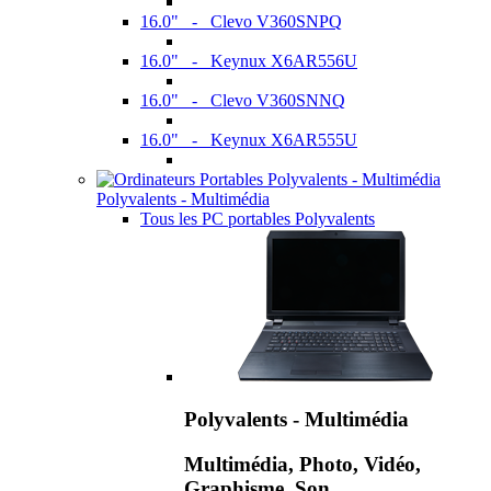
16.0" - Clevo V360SNPQ
16.0" - Keynux X6AR556U
16.0" - Clevo V360SNNQ
16.0" - Keynux X6AR555U
Polyvalents - Multimédia
Tous les PC portables Polyvalents
Polyvalents - Multimédia
Multimédia, Photo, Vidéo,
Graphisme, Son,