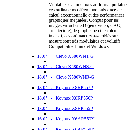
Véritables stations fixes au format portable,
ces ordinateurs offrent une puissance de
calcul exceptionnelle et des performances
graphiques inégalées. Conçus pour les
images virtuelles 3D (jeux vidéo, CAO,
architecture), le graphisme et le calcul
intensif, ces ordinateurs assemblés sur
mesure sont très modulaires et évolutifs.
Compatibilité Linux et Windows.
18.0" - Clevo X580WNT-G
18.0" - Clevo X580WNS-G
18.0" - Clevo X580WNR-G
18.0" - Keynux X8RP557P
18.0" - Keynux X8RP556P
18.0" - Keynux X8RP555P
16.0" - Keynux X6AR559Y
16.0" - Keynux X6AR558Y