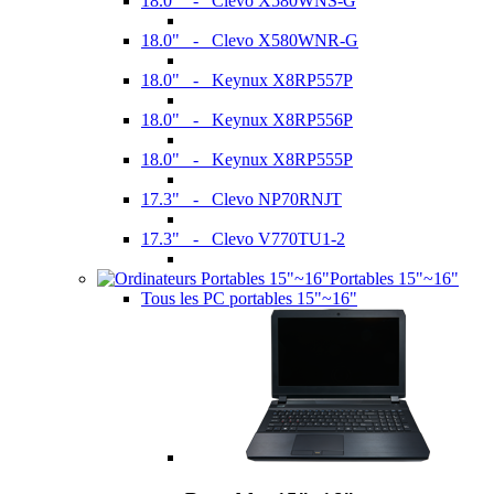
18.0" - Clevo X580WNS-G
18.0" - Clevo X580WNR-G
18.0" - Keynux X8RP557P
18.0" - Keynux X8RP556P
18.0" - Keynux X8RP555P
17.3" - Clevo NP70RNJT
17.3" - Clevo V770TU1-2
Portables 15"~16"
Tous les PC portables 15"~16"