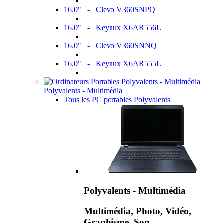
16.0" - Clevo V360SNPQ
16.0" - Keynux X6AR556U
16.0" - Clevo V360SNNQ
16.0" - Keynux X6AR555U
Polyvalents - Multimédia
Tous les PC portables Polyvalents
Polyvalents - Multimédia
Multimédia, Photo, Vidéo,
Graphisme, Son,