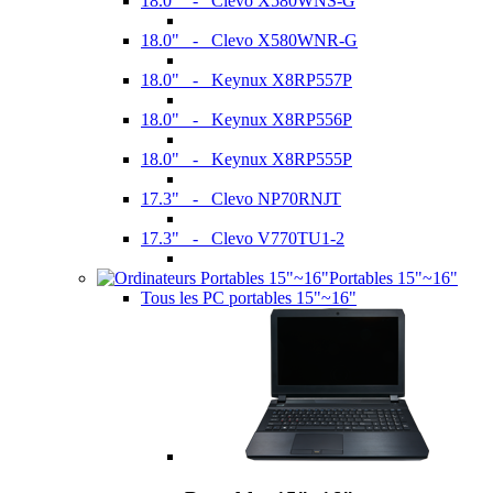
18.0" - Clevo X580WNS-G
18.0" - Clevo X580WNR-G
18.0" - Keynux X8RP557P
18.0" - Keynux X8RP556P
18.0" - Keynux X8RP555P
17.3" - Clevo NP70RNJT
17.3" - Clevo V770TU1-2
Portables 15"~16"
Tous les PC portables 15"~16"