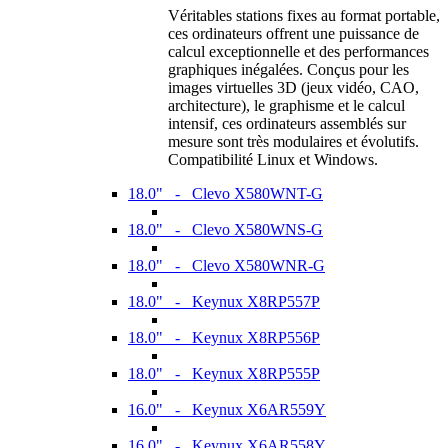
Véritables stations fixes au format portable,
ces ordinateurs offrent une puissance de
calcul exceptionnelle et des performances
graphiques inégalées. Conçus pour les
images virtuelles 3D (jeux vidéo, CAO,
architecture), le graphisme et le calcul
intensif, ces ordinateurs assemblés sur
mesure sont très modulaires et évolutifs.
Compatibilité Linux et Windows.
18.0" - Clevo X580WNT-G
18.0" - Clevo X580WNS-G
18.0" - Clevo X580WNR-G
18.0" - Keynux X8RP557P
18.0" - Keynux X8RP556P
18.0" - Keynux X8RP555P
16.0" - Keynux X6AR559Y
16.0" - Keynux X6AR558Y