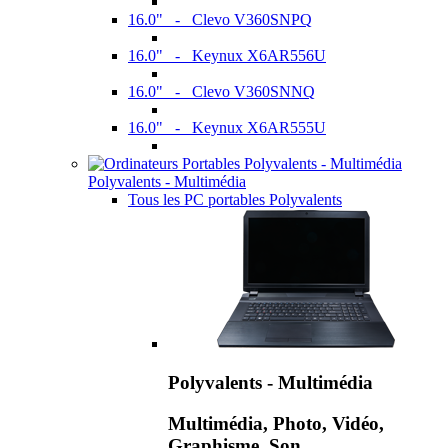
16.0" - Clevo V360SNPQ
16.0" - Keynux X6AR556U
16.0" - Clevo V360SNNQ
16.0" - Keynux X6AR555U
Polyvalents - Multimédia
Tous les PC portables Polyvalents
Polyvalents - Multimédia
Multimédia, Photo, Vidéo,
Graphisme, Son,