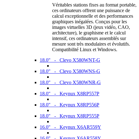
Véritables stations fixes au format portable,
ces ordinateurs offrent une puissance de
calcul exceptionnelle et des performances
graphiques inégalées. Conçus pour les
images virtuelles 3D (jeux vidéo, CAO,
architecture), le graphisme et le calcul
intensif, ces ordinateurs assemblés sur
mesure sont très modulaires et évolutifs.
Compatibilité Linux et Windows.
18.0" - Clevo X580WNT-G
18.0" - Clevo X580WNS-G
18.0" - Clevo X580WNR-G
18.0" - Keynux X8RP557P
18.0" - Keynux X8RP556P
18.0" - Keynux X8RP555P
16.0" - Keynux X6AR559Y
16.0" - Keynux X6AR558Y