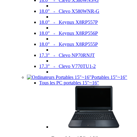
18.0" - Clevo X580WNS-G
18.0" - Clevo X580WNR-G
18.0" - Keynux X8RP557P
18.0" - Keynux X8RP556P
18.0" - Keynux X8RP555P
17.3" - Clevo NP70RNJT
17.3" - Clevo V770TU1-2
Portables 15"~16"
Tous les PC portables 15"~16"