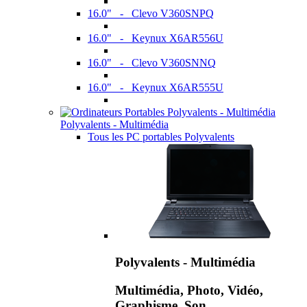
16.0" - Clevo V360SNPQ
16.0" - Keynux X6AR556U
16.0" - Clevo V360SNNQ
16.0" - Keynux X6AR555U
Polyvalents - Multimédia
Tous les PC portables Polyvalents
Polyvalents - Multimédia
Multimédia, Photo, Vidéo,
Graphisme, Son,